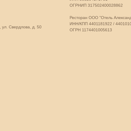
ОГРНИП 317502400028862
Ресторан
ООО "Отель Александ
ИНН/КПП 4401181922 / 440101
 ул. Свердлова, д. 50
ОГРН 1174401005613