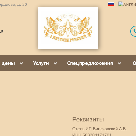
ердлова, д. 50
да
и цены
Услуги
Спецпредложения
О
Реквизиты
Отель
ИП Винсковский А.В.
ИНН 503204171701